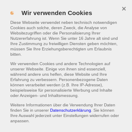
×
MENÜ
Wir verwenden Cookies
Diese Webseite verwendet neben technisch notwendigen
WARENKORB
|
0,00 €
Cookies auch solche, deren Zweck, die Analyse von
Websitezugriffen oder die Personalisierung Ihrer
Nutzererfahrung ist. Wenn Sie unter 16 Jahre alt sind und
Pizza
Ihre Zustimmung zu freiwilligen Diensten geben möchten,
müssen Sie Ihre Erziehungsberechtigten um Erlaubnis
bitten.
Bitte beachten Sie, dass eine Lieferung ab
17 Uhr
möglich
ist!
Wir verwenden Cookies und andere Technologien auf
unserer Webseite. Einige von ihnen sind essenziell,
während andere uns helfen, diese Website und Ihre
Erfahrung zu verbessern. Personenbezogene Daten
können verarbeitet werden (z.B. Ihre IP-Adresse),
Pizza Brooklyn Style
beispielsweise für personalisierte Werbung und Inhalte
oder Anzeigen- und Inhaltsmessung.
Scheibenkäse, Tomatensauce, Peperonisalami,
Weitere Informationen über die Verwendung Ihrer Daten
Honig
finden Sie in unserer
Datenschutzerklärung
. Sie können
Ihre Auswahl jederzeit unter
Einstellungen
widerrufen oder
groß
ø ca. 28 cm
anpassen.
13,50 €